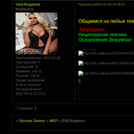
Vlad-Rogalskii
Поделиться
2012-02-29 00:58:42
Модератор
Общаемся на любые те
Запрещено:
Нецензурная лексика
Оскорбление форумчан
__________
Зарегистрирован
: 2012-02-26
----------------------------------------------
Приглашений:
0
Сообщений:
22
----------------------------------------------
Уважение:
[+0/-0]
Позитив:
[+0/-0]
Провел на форуме:
0
4 часа 2 минуты
Последний визит:
2012-03-01 23:33:51
Страница:
1
»
Ukraine Games
»
ФБР
»
[FBI] Курилка