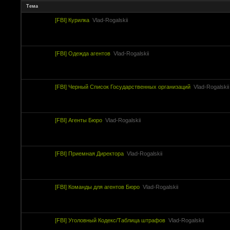
Тема
[FBI] Курилка
Vlad-Rogalskii
[FBI] Одежда агентов
Vlad-Rogalskii
[FBI] Черный Список Государственных организаций
Vlad-Rogalskii
[FBI] Агенты Бюро
Vlad-Rogalskii
[FBI] Приемная Директора
Vlad-Rogalskii
[FBI] Команды для агентов Бюро
Vlad-Rogalskii
[FBI] Уголовный Кодекс/Таблица штрафов
Vlad-Rogalskii