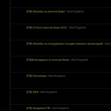
[FBI] Жалобы на агентов Бюро
Vlad-Rogalskii
[FBI] Отпуск агентов Бюро ООС
Vlad-Rogalskii
[FBI] Жалобы на сотрудников государственных организаций
Vlad-
[FBI]Благодарности агентам Бюро
Vlad-Rogalskii
[FBI] Инспекция
Vlad-Rogalskii
[FBI] DEA
Vlad-Rogalskii
[FBI] Академия FBI
Vlad-Rogalskii