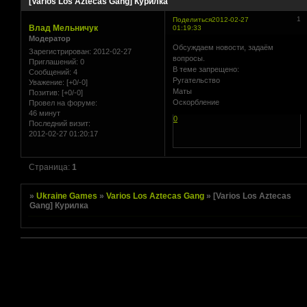
[Varios Los Aztecas Gang] Курилка
1
Поделиться
2012-02-27
Влад Мельничук
01:19:33
Модератор
Обсуждаем новости, задаём
Зарегистрирован
: 2012-02-27
вопросы.
Приглашений:
0
В теме запрещено:
Сообщений:
4
Ругательство
Уважение:
[+0/-0]
Маты
Позитив:
[+0/-0]
Оскорбление
Провел на форуме:
46 минут
0
Последний визит:
2012-02-27 01:20:17
Страница:
1
»
Ukraine Games
»
Varios Los Aztecas Gang
»
[Varios Los Aztecas
Gang] Курилка