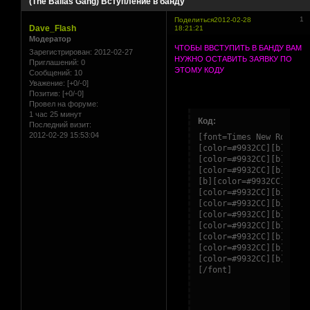
(The Ballas Gang) Вступление в банду
1
Поделиться
2012-02-28
Dave_Flash
18:21:21
Модератор
ЧТОБЫ ВВСТУПИТЬ В БАНДУ ВАМ
Зарегистрирован
: 2012-02-27
НУЖНО ОСТАВИТЬ ЗАЯВКУ ПО
Приглашений:
0
ЭТОМУ КОДУ
Сообщений:
10
Уважение:
[+0/-0]
Позитив:
[+0/-0]
Провел на форуме:
1 час 25 минут
Код:
Последний визит:
2012-02-29 15:53:04
[font=Times New Roman][
[color=#9932CC][b]Ваши 
[color=#9932CC][b]Сколь
[color=#9932CC][b]Скрин
[b][color=#9932CC]Скрин
[color=#9932CC][b]Ваши 
[color=#9932CC][b]Почем
[color=#9932CC][b]Готов
[color=#9932CC][b]Ваша 
[color=#9932CC][b]Дайте
[color=#9932CC][b]Дайте
[color=#9932CC][b]Что н
[/font]