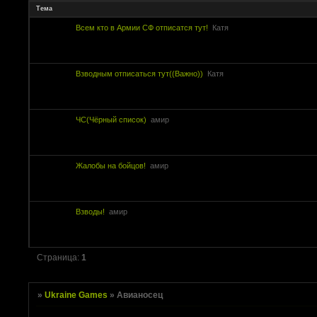
Тема
Всем кто в Армии СФ отписатся тут!
Катя
Взводным отписаться тут((Важно))
Катя
ЧС(Чёрный список)
амир
Жалобы на бойцов!
амир
Взводы!
амир
Страница:
1
»
Ukraine Games
»
Авианосец