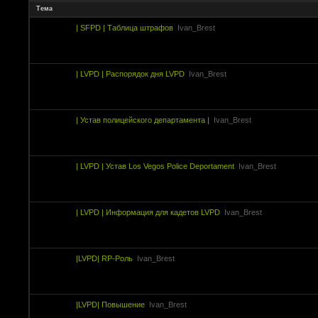
Тема
| SFPD | Таблица штрафов
Ivan_Brest
| LVPD | Распорядок дня LVPD
Ivan_Brest
| Устав полицейского департамента |
Ivan_Brest
| LVPD | Устав Los Vegos Police Deportament
Ivan_Brest
| LVPD | Информация для кадетов LVPD
Ivan_Brest
|LVPD| RP-Роль
Ivan_Brest
|LVPD| Повышение
Ivan_Brest